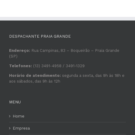
DESPACHANTE PRAIA GRANDE
Endereço:
Rua Campinas, 83 – Boqueirão – Praia Grande
(SP)
Telefones:
(13) 3491-4958 / 3491-1329
Horário de atendimento:
segunda a sexta, das 9h às 18h e
aos sábados, das 9h às 12h
MENU
Home
Empresa