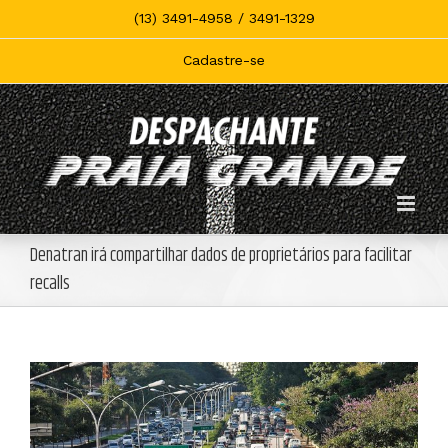
Skip
(13) 3491-4958 / 3491-1329
to
content
Cadastre-se
Denatran irá compartilhar dados de proprietários para facilitar
recalls
View
Larger
Image