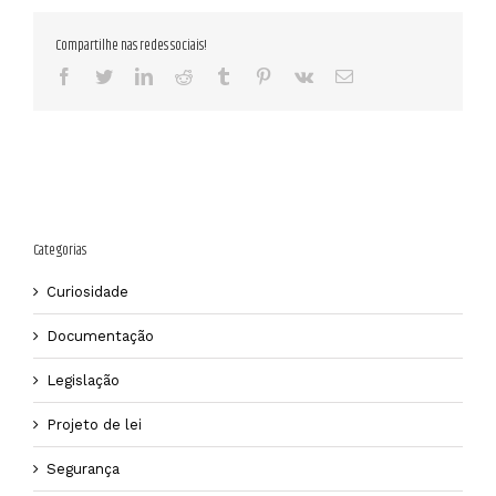
Compartilhe nas redes sociais!
facebook
twitter
linkedin
reddit
tumblr
pinterest
vk
E-
mail
Categorias
Curiosidade
Documentação
Legislação
Projeto de lei
Segurança