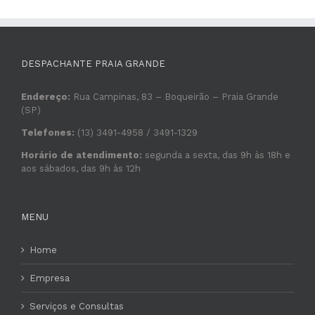
DESPACHANTE PRAIA GRANDE
Endereço:
Rua Campinas, 83 – Boqueirão – Praia Grande
(SP)
Telefones:
(13) 3491-4958 / 3491-1329
Horário de atendimento:
segunda a sexta, das 9h às 18h e
aos sábados, das 9h às 12h
MENU
Home
Empresa
Serviços e Consultas